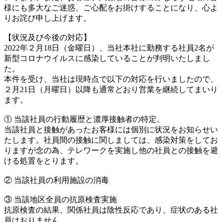
様にも多大なご迷惑、ご心配をお掛けすることになり、心よ
りお詫び申し上げます。
【状況及び今後の対応】
2022年２月18日（金曜日）、当社本社に勤務する社員2名が
新型コロナウイルスに感染していることが判明いたしまし
た。
本件を受け、当社は現時点で以下の対応を行いましたので、
２月21日（月曜日）以降も通常どおり営業を継続してまいり
ます。
① 当該社員の行動履歴と濃厚接触者の特定。
当該社員と接触があったお客様には個別に状況をお知らせい
たします。社員間の接触に関しましては、感染対策をしてお
りますが念の為、テレワークを実施し他の社員との接触を避
ける処置をとります。
② 当該社員の利用施設の消毒
③ 当該地区全員の抗原検査実施
抗原検査の結果、関係社員は陰性反応であり、症状のある社
員はおりません。