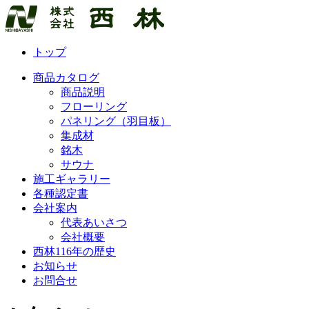
トップ
商品カタログ
商品説明
フローリング
パネリング（羽目板）
集成材
銘木
サウナ
施工ギャラリー
各種認定書
会社案内
代表あいさつ
会社概要
西林
116年の歴史
お知らせ
お問合せ